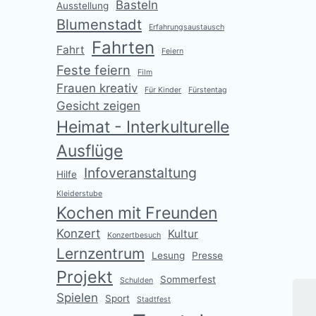
Basteln
Ausstellung
Blumenstadt
Erfahrungsaustausch
Fahrten
Fahrt
Feiern
Feste feiern
Film
Frauen kreativ
Für Kinder
Fürstentag
Gesicht zeigen
Heimat - Interkulturelle
Ausflüge
Infoveranstaltung
Hilfe
K
Kleiderstube
d
Kochen mit Freunden
a
Konzert
Kultur
Konzertbesuch
Lernzentrum
V
Lesung
Presse
e
Projekt
Sommerfest
Schulden
r
Spielen
ö
Sport
Stadtfest
f