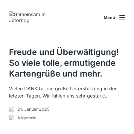
Menü
Freude und Überwältigung!
So viele tolle, ermutigende
Kartengrüße und mehr.
Vielen DANK für die große Unterstützung in den
letzten Tagen. Wir fühlen uns sehr gestärkt.
21. Januar 2025
V
Allgemein
e
V
r
e
ö
r