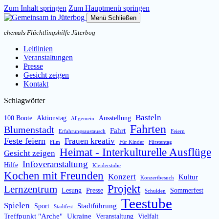
Zum Inhalt springen
Zum Hauptmenü springen
Menü
Schließen
ehemals Flüchtlingshilfe Jüterbog
Leitlinien
Veranstaltungen
Presse
Gesicht zeigen
Kontakt
Schlagwörter
Basteln
100 Boote
Aktionstag
Ausstellung
Allgemein
Fahrten
Blumenstadt
Fahrt
Erfahrungsaustausch
Feiern
Feste feiern
Frauen kreativ
Film
Für Kinder
Fürstentag
Heimat - Interkulturelle Ausflüge
Gesicht zeigen
Infoveranstaltung
Hilfe
Kleiderstube
Kochen mit Freunden
Konzert
Kultur
Konzertbesuch
Projekt
Lernzentrum
Lesung
Presse
Sommerfest
Schulden
Teestube
Spielen
Stadtführung
Sport
Stadtfest
Treffpunkt "Arche"
Ukraine
Veranstaltung
Vielfalt