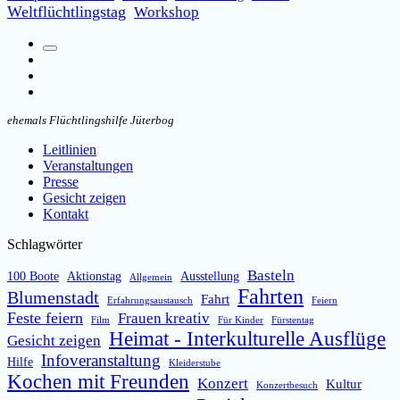
Weltflüchtlingstag
Workshop
Suchfeld
Facebook
umschalten
Instagram
Email
ehemals Flüchtlingshilfe Jüterbog
Leitlinien
Veranstaltungen
Presse
Gesicht zeigen
Kontakt
Schlagwörter
Basteln
100 Boote
Aktionstag
Ausstellung
Allgemein
Fahrten
Blumenstadt
Fahrt
Erfahrungsaustausch
Feiern
Feste feiern
Frauen kreativ
Film
Für Kinder
Fürstentag
Heimat - Interkulturelle Ausflüge
Gesicht zeigen
Infoveranstaltung
Hilfe
Kleiderstube
Kochen mit Freunden
Konzert
Kultur
Konzertbesuch