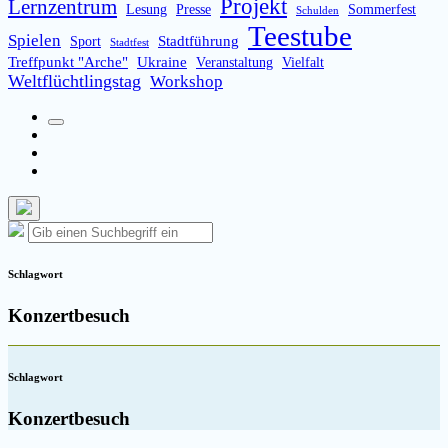
Projekt
Lernzentrum
Lesung
Presse
Sommerfest
Schulden
Teestube
Spielen
Stadtführung
Sport
Stadtfest
Treffpunkt "Arche"
Ukraine
Veranstaltung
Vielfalt
Weltflüchtlingstag
Workshop
Suchfeld
Facebook
umschalten
Instagram
Email
Such-
Suche
Suchen
Overlay
nach:
verbergen
Schlagwort
Konzertbesuch
Schlagwort
Konzertbesuch