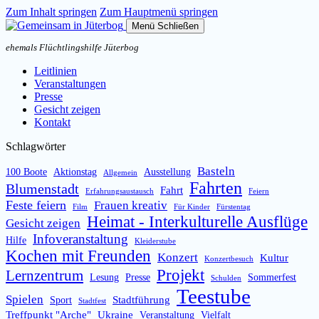
Zum Inhalt springen
Zum Hauptmenü springen
Menü
Schließen
ehemals Flüchtlingshilfe Jüterbog
Leitlinien
Veranstaltungen
Presse
Gesicht zeigen
Kontakt
Schlagwörter
Basteln
100 Boote
Aktionstag
Ausstellung
Allgemein
Fahrten
Blumenstadt
Fahrt
Erfahrungsaustausch
Feiern
Feste feiern
Frauen kreativ
Film
Für Kinder
Fürstentag
Heimat - Interkulturelle Ausflüge
Gesicht zeigen
Infoveranstaltung
Hilfe
Kleiderstube
Kochen mit Freunden
Konzert
Kultur
Konzertbesuch
Projekt
Lernzentrum
Lesung
Presse
Sommerfest
Schulden
Teestube
Spielen
Stadtführung
Sport
Stadtfest
Treffpunkt "Arche"
Ukraine
Veranstaltung
Vielfalt