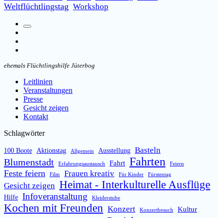
Weltflüchtlingstag
Workshop
Suchfeld
Facebook
umschalten
Instagram
Email
ehemals Flüchtlingshilfe Jüterbog
Leitlinien
Veranstaltungen
Presse
Gesicht zeigen
Kontakt
Schlagwörter
Basteln
100 Boote
Aktionstag
Ausstellung
Allgemein
Fahrten
Blumenstadt
Fahrt
Erfahrungsaustausch
Feiern
Feste feiern
Frauen kreativ
Film
Für Kinder
Fürstentag
Heimat - Interkulturelle Ausflüge
Gesicht zeigen
Infoveranstaltung
Hilfe
Kleiderstube
Kochen mit Freunden
Konzert
Kultur
Konzertbesuch