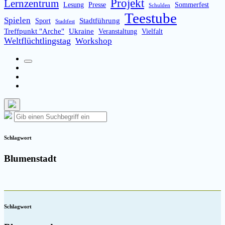
Projekt
Lernzentrum
Lesung
Presse
Sommerfest
Schulden
Teestube
Spielen
Stadtführung
Sport
Stadtfest
Treffpunkt "Arche"
Ukraine
Veranstaltung
Vielfalt
Weltflüchtlingstag
Workshop
Suchfeld
Facebook
umschalten
Instagram
Email
Such-
Suche
Suchen
Overlay
nach:
verbergen
Schlagwort
Blumenstadt
Schlagwort