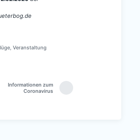
jueterbog.de
flüge
,
Veranstaltung
Informationen zum
N
Coronavirus
ä
c
h
s
t
e
r