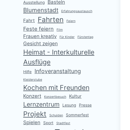
Basteln
Ausstellung
Blumenstadt
Erfahrungsaustausch
Fahrten
Fahrt
Feiern
Feste feiern
Film
Frauen kreativ
Für Kinder
Fürstentag
Gesicht zeigen
Heimat - Interkulturelle
Ausflüge
Infoveranstaltung
Hilfe
Kleiderstube
Kochen mit Freunden
Konzert
Kultur
Konzertbesuch
Lernzentrum
Lesung
Presse
Projekt
Sommerfest
Schulden
Spielen
Sport
Stadtfest