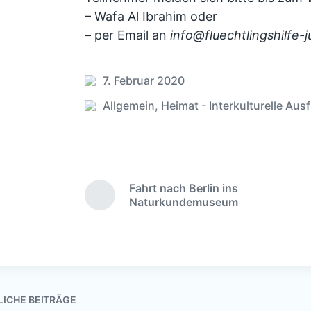
– Wafa Al Ibrahim oder
– per Email an
info@fluechtlingshilfe-
7. Februar 2020
V
e
Allgemein
,
Heimat - Interkulturelle Aus
V
r
e
ö
r
f
ö
f
f
Fahrt nach Berlin ins
e
f
V
Naturkundemuseum
n
e
o
t
r
n
l
h
t
i
e
l
r
c
i
i
h
c
g
LICHE BEITRÄGE
u