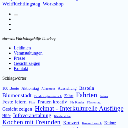
Weltflüchtlingstag
Workshop
Suchfeld
Facebook
umschalten
Instagram
Email
ehemals Flüchtlingshilfe Jüterbog
Leitlinien
Veranstaltungen
Presse
Gesicht zeigen
Kontakt
Schlagwörter
Basteln
100 Boote
Aktionstag
Ausstellung
Allgemein
Fahrten
Blumenstadt
Fahrt
Erfahrungsaustausch
Feiern
Feste feiern
Frauen kreativ
Film
Für Kinder
Fürstentag
Heimat - Interkulturelle Ausflüge
Gesicht zeigen
Infoveranstaltung
Hilfe
Kleiderstube
Kochen mit Freunden
Konzert
Kultur
Konzertbesuch