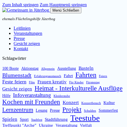
Zum Inhalt springen
Zum Hauptmenü springen
Menü
Schließen
ehemals Flüchtlingshilfe Jüterbog
Leitlinien
Veranstaltungen
Presse
Gesicht zeigen
Kontakt
Schlagwörter
Basteln
100 Boote
Aktionstag
Ausstellung
Allgemein
Fahrten
Blumenstadt
Fahrt
Erfahrungsaustausch
Feiern
Feste feiern
Frauen kreativ
Film
Für Kinder
Fürstentag
Heimat - Interkulturelle Ausflüge
Gesicht zeigen
Infoveranstaltung
Hilfe
Kleiderstube
Kochen mit Freunden
Konzert
Kultur
Konzertbesuch
Projekt
Lernzentrum
Lesung
Presse
Sommerfest
Schulden
Teestube
Spielen
Stadtführung
Sport
Stadtfest
Treffpunkt "Arche"
Ukraine
Veranstaltung
Vielfalt