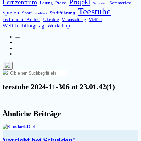
Projekt
Lernzentrum
Lesung
Presse
Sommerfest
Schulden
Teestube
Spielen
Stadtführung
Sport
Stadtfest
Treffpunkt "Arche"
Ukraine
Veranstaltung
Vielfalt
Weltflüchtlingstag
Workshop
Suchfeld
Facebook
umschalten
Instagram
Email
Such-
Suche
Suchen
Overlay
nach:
verbergen
teestube 2024-11-306 at 23.01.42(1)
Ähnliche Beiträge
Vorsicht bei Schulden!