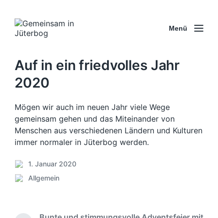
Menü
Auf in ein friedvolles Jahr
2020
Mögen wir auch im neuen Jahr viele Wege
gemeinsam gehen und das Miteinander von
Menschen aus verschiedenen Ländern und Kulturen
immer normaler in Jüterbog werden.
1. Januar 2020
V
Allgemein
e
V
r
e
ö
r
f
ö
Bunte und stimmungsvolle Adventsfeier mit