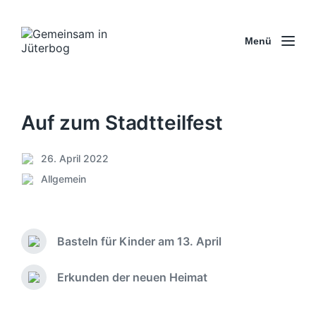
Menü
Auf zum Stadtteilfest
26. April 2022
V
Allgemein
e
V
r
e
ö
r
f
ö
f
Basteln für Kinder am 13. April
f
V
e
f
o
n
e
r
Erkunden der neuen Heimat
N
t
h
n
ä
l
e
t
c
i