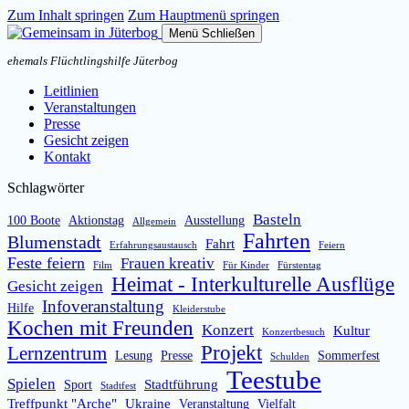
Zum Inhalt springen
Zum Hauptmenü springen
Menü
Schließen
ehemals Flüchtlingshilfe Jüterbog
Leitlinien
Veranstaltungen
Presse
Gesicht zeigen
Kontakt
Schlagwörter
Basteln
100 Boote
Aktionstag
Ausstellung
Allgemein
Fahrten
Blumenstadt
Fahrt
Erfahrungsaustausch
Feiern
Feste feiern
Frauen kreativ
Film
Für Kinder
Fürstentag
Heimat - Interkulturelle Ausflüge
Gesicht zeigen
Infoveranstaltung
Hilfe
Kleiderstube
Kochen mit Freunden
Konzert
Kultur
Konzertbesuch
Projekt
Lernzentrum
Lesung
Presse
Sommerfest
Schulden
Teestube
Spielen
Stadtführung
Sport
Stadtfest
Treffpunkt "Arche"
Ukraine
Veranstaltung
Vielfalt