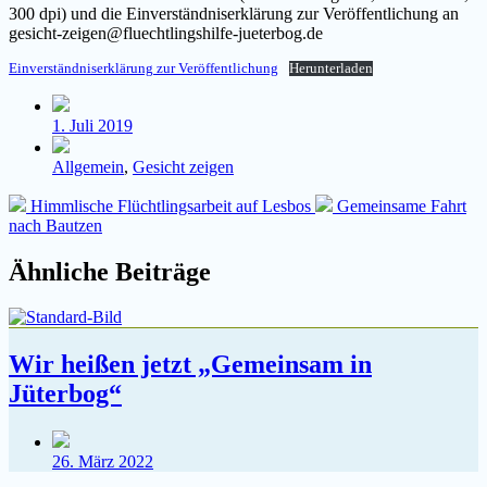
300 dpi) und die Einverständniserklärung zur Veröffentlichung an
gesicht-zeigen@fluechtlingshilfe-jueterbog.de
Einverständniserklärung zur Veröffentlichung
Herunterladen
Veröffentlichungsdatum
1. Juli 2019
Veröffentlicht
Allgemein
,
Gesicht zeigen
in
Vorheriger
Nächster
Himmlische Flüchtlingsarbeit auf Lesbos
Gemeinsame Fahrt
Beitrag:
Beitrag:
nach Bautzen
Ähnliche Beiträge
Wir heißen jetzt „Gemeinsam in
Jüterbog“
Veröffentlichungsdatum
26. März 2022