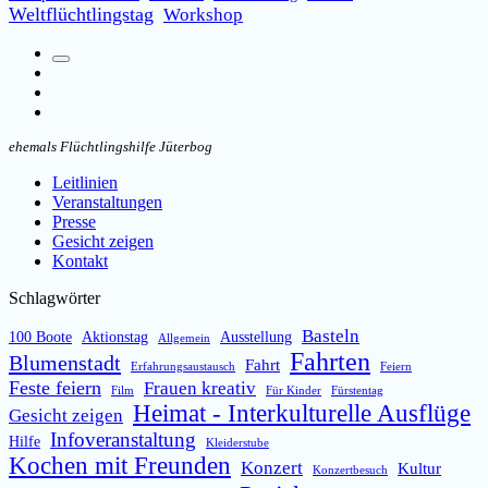
Weltflüchtlingstag
Workshop
Suchfeld
Facebook
umschalten
Instagram
Email
ehemals Flüchtlingshilfe Jüterbog
Leitlinien
Veranstaltungen
Presse
Gesicht zeigen
Kontakt
Schlagwörter
Basteln
100 Boote
Aktionstag
Ausstellung
Allgemein
Fahrten
Blumenstadt
Fahrt
Erfahrungsaustausch
Feiern
Feste feiern
Frauen kreativ
Film
Für Kinder
Fürstentag
Heimat - Interkulturelle Ausflüge
Gesicht zeigen
Infoveranstaltung
Hilfe
Kleiderstube
Kochen mit Freunden
Konzert
Kultur
Konzertbesuch