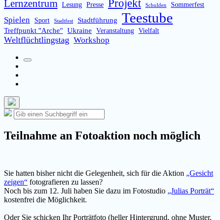
Projekt
Lernzentrum
Lesung
Presse
Sommerfest
Schulden
Teestube
Spielen
Stadtführung
Sport
Stadtfest
Treffpunkt "Arche"
Ukraine
Veranstaltung
Vielfalt
Weltflüchtlingstag
Workshop
Suchfeld
Facebook
umschalten
Instagram
Email
Such-
Suche
Suchen
Overlay
nach:
verbergen
Teilnahme an Fotoaktion noch möglich
Sie hatten bisher nicht die Gelegenheit, sich für die Aktion
„Gesicht
zeigen“
fotografieren zu lassen?
Noch bis zum 12. Juli haben Sie dazu im Fotostudio
„Julias Porträt“
kostenfrei die Möglichkeit.
Oder Sie schicken Ihr Porträtfoto (heller Hintergrund, ohne Muster,