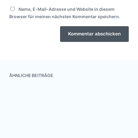
Name, E-Mail-Adresse und Website in diesem
Browser für meinen nächsten Kommentar speichern.
ÄHNLICHE BEITRÄGE
20. Juni 2023
V
e
r
ö
f
Aufstellen von Blumenbänken
f