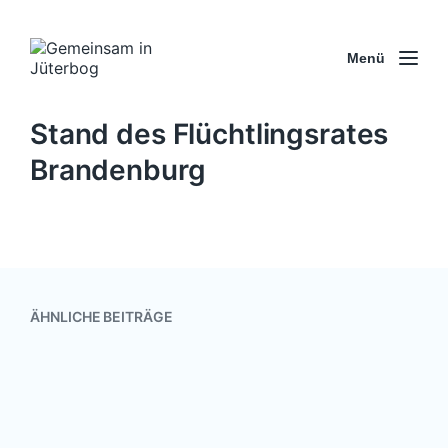
Menü
Stand des Flüchtlingsrates
Brandenburg
ÄHNLICHE BEITRÄGE
Auf in ein friedvolles Jahr 2020
1. Januar 2020
V