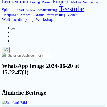
Projekt
Lernzentrum
Lesung
Presse
Sommerfest
Schulden
Teestube
Spielen
Stadtführung
Sport
Stadtfest
Treffpunkt "Arche"
Ukraine
Veranstaltung
Vielfalt
Weltflüchtlingstag
Workshop
Suchfeld
Facebook
umschalten
Instagram
Email
Such-
Suche
Suchen
Overlay
nach:
verbergen
WhatsApp Image 2024-06-20 at
15.22.47(1)
Ähnliche Beiträge