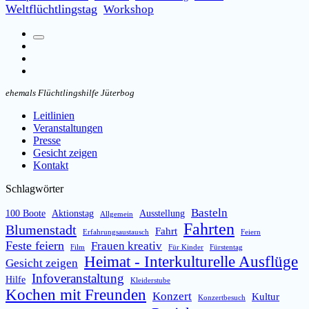
Weltflüchtlingstag
Workshop
Suchfeld
Facebook
umschalten
Instagram
Email
ehemals Flüchtlingshilfe Jüterbog
Leitlinien
Veranstaltungen
Presse
Gesicht zeigen
Kontakt
Schlagwörter
Basteln
100 Boote
Aktionstag
Ausstellung
Allgemein
Fahrten
Blumenstadt
Fahrt
Erfahrungsaustausch
Feiern
Feste feiern
Frauen kreativ
Film
Für Kinder
Fürstentag
Heimat - Interkulturelle Ausflüge
Gesicht zeigen
Infoveranstaltung
Hilfe
Kleiderstube
Kochen mit Freunden
Konzert
Kultur
Konzertbesuch