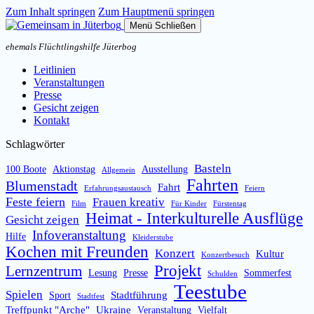
Zum Inhalt springen
Zum Hauptmenü springen
Menü
Schließen
ehemals Flüchtlingshilfe Jüterbog
Leitlinien
Veranstaltungen
Presse
Gesicht zeigen
Kontakt
Schlagwörter
Basteln
100 Boote
Aktionstag
Ausstellung
Allgemein
Fahrten
Blumenstadt
Fahrt
Erfahrungsaustausch
Feiern
Feste feiern
Frauen kreativ
Film
Für Kinder
Fürstentag
Heimat - Interkulturelle Ausflüge
Gesicht zeigen
Infoveranstaltung
Hilfe
Kleiderstube
Kochen mit Freunden
Konzert
Kultur
Konzertbesuch
Projekt
Lernzentrum
Lesung
Presse
Sommerfest
Schulden
Teestube
Spielen
Stadtführung
Sport
Stadtfest
Treffpunkt "Arche"
Ukraine
Veranstaltung
Vielfalt