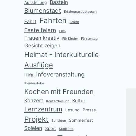
Basteln
Ausstellung
Blumenstadt
Erfahrungsaustausch
Fahrten
Fahrt
Feiern
Feste feiern
Film
Frauen kreativ
Für Kinder
Fürstentag
Gesicht zeigen
Heimat - Interkulturelle
„
Ausflüge
g
Infoveranstaltung
Hilfe
V
Kleiderstube
e
Kochen mit Freunden
r
ö
Konzert
Kultur
Konzertbesuch
f
Lernzentrum
f
Lesung
Presse
e
Projekt
Sommerfest
Schulden
n
Spielen
Sport
t
Stadtfest
l