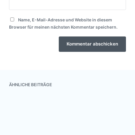
Name, E-Mail-Adresse und Website in diesem
Browser für meinen nächsten Kommentar speichern.
ÄHNLICHE BEITRÄGE
Fahrt zum Bundestag
23. September 2018
0
V
K
e
o