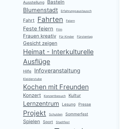
Basteln
Ausstellung
Blumenstadt
Erfahrungsaustausch
Fahrten
Fahrt
Feiern
Feste feiern
Film
Frauen kreativ
Für Kinder
Fürstentag
Gesicht zeigen
Heimat - Interkulturelle
Ausflüge
Infoveranstaltung
Hilfe
Kleiderstube
Kochen mit Freunden
Konzert
Kultur
Konzertbesuch
Lernzentrum
Lesung
Presse
Projekt
Sommerfest
Schulden
Spielen
Sport
Stadtfest