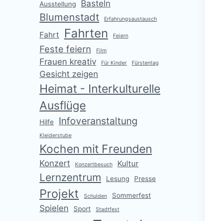
Basteln
Ausstellung
Blumenstadt
Erfahrungsaustausch
Fahrten
Fahrt
Feiern
Feste feiern
Film
Frauen kreativ
Für Kinder
Fürstentag
Gesicht zeigen
Heimat - Interkulturelle
Ausflüge
Infoveranstaltung
Hilfe
Kleiderstube
Kochen mit Freunden
Konzert
Kultur
Konzertbesuch
Lernzentrum
Lesung
Presse
Projekt
Sommerfest
Schulden
Spielen
Sport
Stadtfest