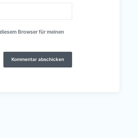
 diesem Browser für meinen
tshof
Spendenaktion für die
Ukraine vom 24.