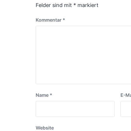
e
Felder sind mit
*
markiert
n
g
i
s
t
r
Kommentar
*
d
a
a
g
t
:
u
m
Name
*
E-Ma
Website