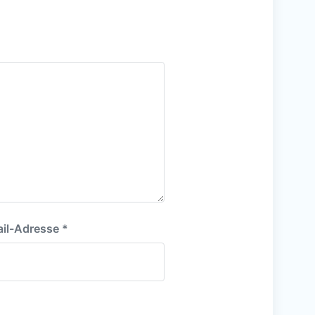
t
r
a
g
:
il-Adresse
*