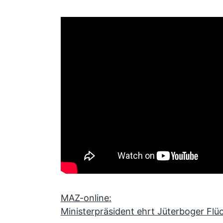
MAZ-online:
Ministerpräsident ehrt Jüterboger Flüc