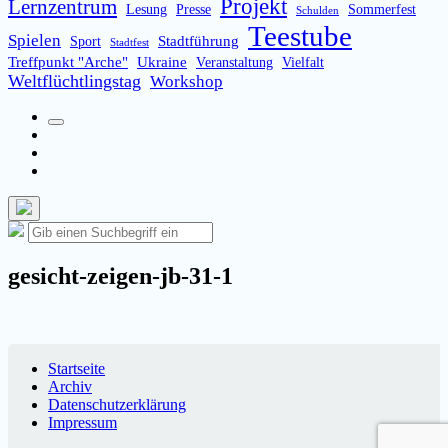
Projekt
Lernzentrum
Lesung
Presse
Sommerfest
Schulden
Teestube
Spielen
Stadtführung
Sport
Stadtfest
Treffpunkt "Arche"
Ukraine
Veranstaltung
Vielfalt
Weltflüchtlingstag
Workshop
Suchfeld
Facebook
umschalten
Instagram
Email
Such-
Suche
Suchen
Overlay
nach:
verbergen
gesicht-zeigen-jb-31-1
Startseite
Archiv
Datenschutzerklärung
Impressum