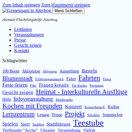
Zum Inhalt springen
Zum Hauptmenü springen
Menü
Schließen
ehemals Flüchtlingshilfe Jüterbog
Leitlinien
Veranstaltungen
Presse
Gesicht zeigen
Kontakt
Schlagwörter
Basteln
100 Boote
Aktionstag
Ausstellung
Allgemein
Fahrten
Blumenstadt
Fahrt
Erfahrungsaustausch
Feiern
Feste feiern
Frauen kreativ
Film
Für Kinder
Fürstentag
Heimat - Interkulturelle Ausflüge
Gesicht zeigen
Infoveranstaltung
Hilfe
Kleiderstube
Kochen mit Freunden
Konzert
Kultur
Konzertbesuch
Projekt
Lernzentrum
Lesung
Presse
Sommerfest
Schulden
Teestube
Spielen
Stadtführung
Sport
Stadtfest
Treffpunkt "Arche"
Ukraine
Veranstaltung
Vielfalt