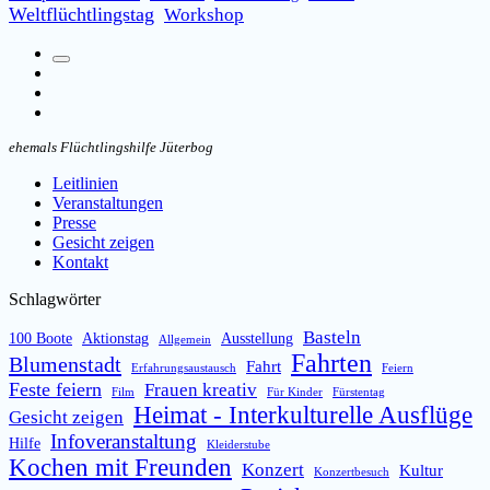
Weltflüchtlingstag
Workshop
Suchfeld
Facebook
umschalten
Instagram
Email
ehemals Flüchtlingshilfe Jüterbog
Leitlinien
Veranstaltungen
Presse
Gesicht zeigen
Kontakt
Schlagwörter
Basteln
100 Boote
Aktionstag
Ausstellung
Allgemein
Fahrten
Blumenstadt
Fahrt
Erfahrungsaustausch
Feiern
Feste feiern
Frauen kreativ
Film
Für Kinder
Fürstentag
Heimat - Interkulturelle Ausflüge
Gesicht zeigen
Infoveranstaltung
Hilfe
Kleiderstube
Kochen mit Freunden
Konzert
Kultur
Konzertbesuch