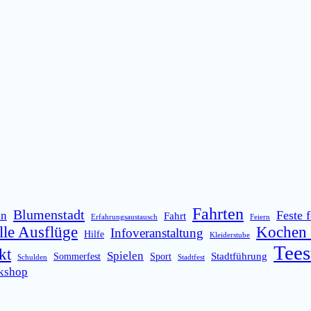
Fahrten
Blumenstadt
Feste f
ln
Fahrt
Erfahrungsaustausch
Feiern
lle Ausflüge
Kochen 
Infoveranstaltung
Hilfe
Kleiderstube
Tees
kt
Spielen
Stadtführung
Sommerfest
Sport
Schulden
Stadtfest
kshop