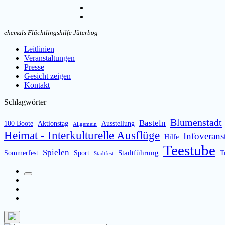
umschalten
Instagram
Email
ehemals Flüchtlingshilfe Jüterbog
Leitlinien
Veranstaltungen
Presse
Gesicht zeigen
Kontakt
Schlagwörter
Blumenstadt
Basteln
100 Boote
Aktionstag
Ausstellung
Allgemein
Heimat - Interkulturelle Ausflüge
Infoverans
Hilfe
Teestube
Spielen
Stadtführung
T
Sommerfest
Sport
Stadtfest
Suchfeld
Facebook
umschalten
Instagram
Email