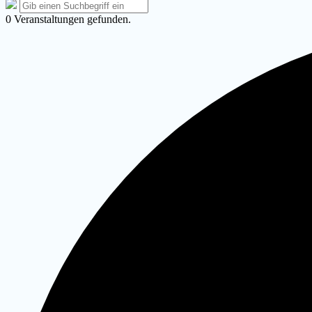
Such-
Suche
Suchen
Overlay
nach:
0 Veranstaltungen gefunden.
verbergen