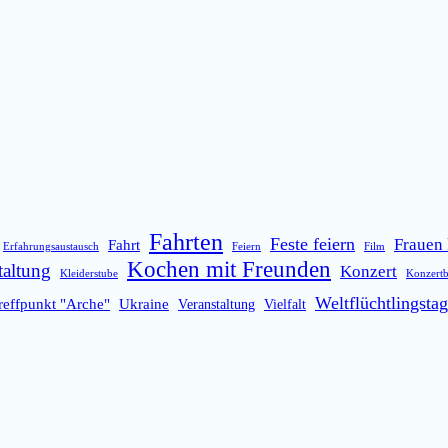
Fahrten
Feste feiern
Frauen 
Fahrt
Erfahrungsaustausch
Feiern
Film
Kochen mit Freunden
taltung
Konzert
Kleiderstube
Konzert
Weltflüchtlingstag
reffpunkt "Arche"
Ukraine
Veranstaltung
Vielfalt