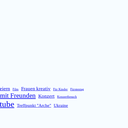
eiern
Frauen kreativ
Film
Für Kinder
Fürstentag
mit Freunden
Konzert
Konzertbesuch
tube
Treffpunkt "Arche"
Ukraine