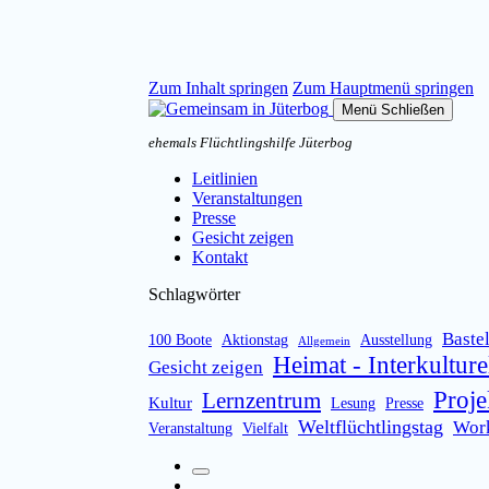
Zum Inhalt springen
Zum Hauptmenü springen
Menü
Schließen
ehemals Flüchtlingshilfe Jüterbog
Leitlinien
Veranstaltungen
Presse
Gesicht zeigen
Kontakt
Schlagwörter
Baste
100 Boote
Aktionstag
Ausstellung
Allgemein
Heimat - Interkulture
Gesicht zeigen
Proje
Lernzentrum
Kultur
Lesung
Presse
Weltflüchtlingstag
Wor
Veranstaltung
Vielfalt
Suchfeld
Facebook