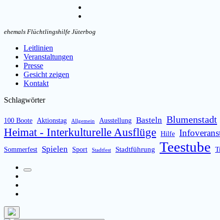
umschalten
Instagram
Email
ehemals Flüchtlingshilfe Jüterbog
Leitlinien
Veranstaltungen
Presse
Gesicht zeigen
Kontakt
Schlagwörter
Blumenstadt
Basteln
100 Boote
Aktionstag
Ausstellung
Allgemein
Heimat - Interkulturelle Ausflüge
Infoverans
Hilfe
Teestube
Spielen
Stadtführung
T
Sommerfest
Sport
Stadtfest
Suchfeld
Facebook
umschalten
Instagram
Email