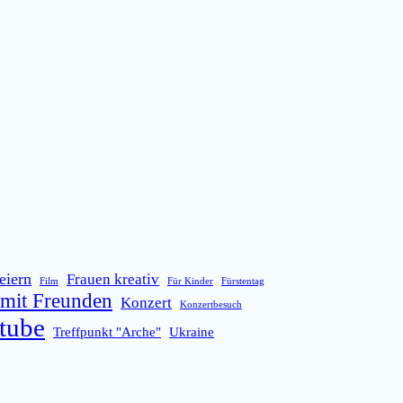
eiern
Frauen kreativ
Film
Für Kinder
Fürstentag
mit Freunden
Konzert
Konzertbesuch
tube
Treffpunkt "Arche"
Ukraine