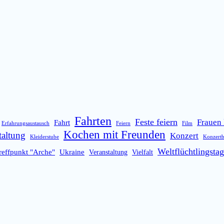
Fahrten
Feste feiern
Frauen 
Fahrt
Erfahrungsaustausch
Feiern
Film
Kochen mit Freunden
taltung
Konzert
Kleiderstube
Konzert
Weltflüchtlingstag
reffpunkt "Arche"
Ukraine
Veranstaltung
Vielfalt