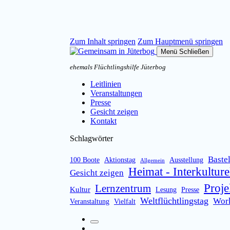
Zum Inhalt springen
Zum Hauptmenü springen
Menü
Schließen
ehemals Flüchtlingshilfe Jüterbog
Leitlinien
Veranstaltungen
Presse
Gesicht zeigen
Kontakt
Schlagwörter
Baste
100 Boote
Aktionstag
Ausstellung
Allgemein
Heimat - Interkulture
Gesicht zeigen
Proje
Lernzentrum
Kultur
Lesung
Presse
Weltflüchtlingstag
Wor
Veranstaltung
Vielfalt
Suchfeld
Facebook