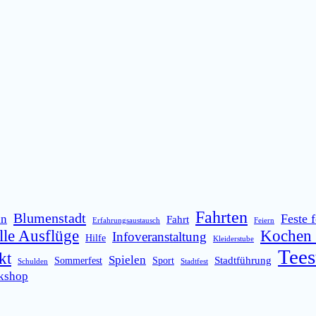
Fahrten
Blumenstadt
Feste f
ln
Fahrt
Erfahrungsaustausch
Feiern
lle Ausflüge
Kochen 
Infoveranstaltung
Hilfe
Kleiderstube
Tees
kt
Spielen
Stadtführung
Sommerfest
Sport
Schulden
Stadtfest
kshop