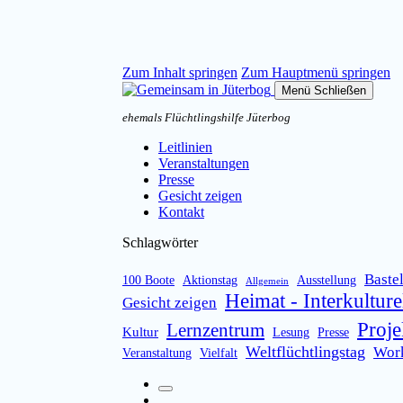
Zum Inhalt springen
Zum Hauptmenü springen
Menü
Schließen
ehemals Flüchtlingshilfe Jüterbog
Leitlinien
Veranstaltungen
Presse
Gesicht zeigen
Kontakt
Schlagwörter
Baste
100 Boote
Aktionstag
Ausstellung
Allgemein
Heimat - Interkulture
Gesicht zeigen
Proje
Lernzentrum
Kultur
Lesung
Presse
Weltflüchtlingstag
Wor
Veranstaltung
Vielfalt
Suchfeld
Facebook