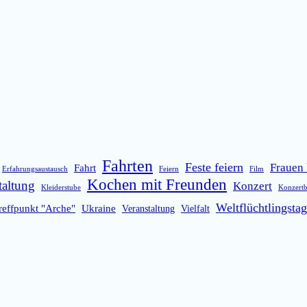
Fahrten
Feste feiern
Frauen 
Fahrt
Erfahrungsaustausch
Feiern
Film
Kochen mit Freunden
taltung
Konzert
Kleiderstube
Konzert
Weltflüchtlingstag
reffpunkt "Arche"
Ukraine
Veranstaltung
Vielfalt