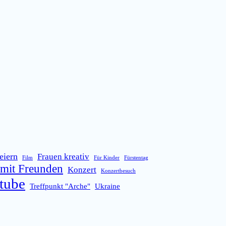
eiern
Frauen kreativ
Film
Für Kinder
Fürstentag
mit Freunden
Konzert
Konzertbesuch
tube
Treffpunkt "Arche"
Ukraine