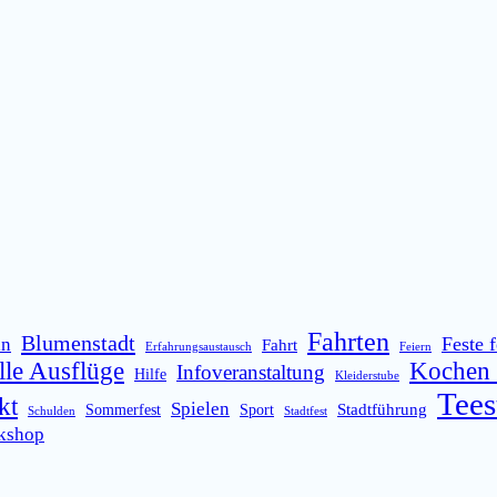
Fahrten
Blumenstadt
Feste f
ln
Fahrt
Erfahrungsaustausch
Feiern
lle Ausflüge
Kochen 
Infoveranstaltung
Hilfe
Kleiderstube
Tees
kt
Spielen
Stadtführung
Sommerfest
Sport
Schulden
Stadtfest
kshop