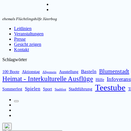
umschalten
Instagram
Email
ehemals Flüchtlingshilfe Jüterbog
Leitlinien
Veranstaltungen
Presse
Gesicht zeigen
Kontakt
Schlagwörter
Blumenstadt
Basteln
100 Boote
Aktionstag
Ausstellung
Allgemein
Heimat - Interkulturelle Ausflüge
Infoverans
Hilfe
Teestube
Spielen
Stadtführung
T
Sommerfest
Sport
Stadtfest
Suchfeld
Facebook
umschalten
Instagram
Email