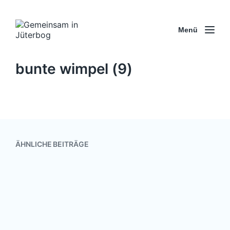
Menü
bunte wimpel (9)
ÄHNLICHE BEITRÄGE
Auf in ein friedvolles Jahr 2020
1. Januar 2020
V
e