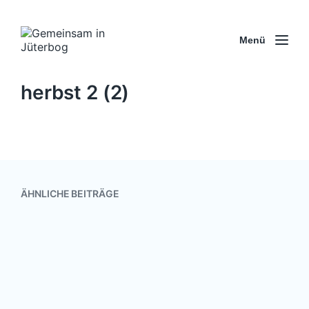
Menü
herbst 2 (2)
ÄHNLICHE BEITRÄGE
Online-Dialoge „Heimatverbunden
und weltoffen“
8. Februar 2022
V