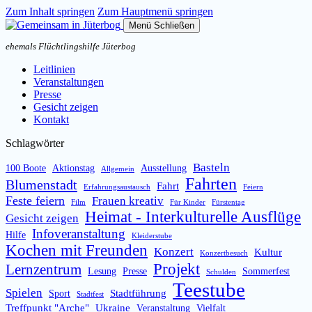
Zum Inhalt springen
Zum Hauptmenü springen
Menü
Schließen
ehemals Flüchtlingshilfe Jüterbog
Leitlinien
Veranstaltungen
Presse
Gesicht zeigen
Kontakt
Schlagwörter
Basteln
100 Boote
Aktionstag
Ausstellung
Allgemein
Fahrten
Blumenstadt
Fahrt
Erfahrungsaustausch
Feiern
Feste feiern
Frauen kreativ
Film
Für Kinder
Fürstentag
Heimat - Interkulturelle Ausflüge
Gesicht zeigen
Infoveranstaltung
Hilfe
Kleiderstube
Kochen mit Freunden
Konzert
Kultur
Konzertbesuch
Projekt
Lernzentrum
Lesung
Presse
Sommerfest
Schulden
Teestube
Spielen
Stadtführung
Sport
Stadtfest
Treffpunkt "Arche"
Ukraine
Veranstaltung
Vielfalt