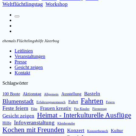
Weltflüchtlingstag
Workshop
Suchfeld
Facebook
umschalten
Instagram
Email
ehemals Flüchtlingshilfe Jüterbog
Leitlinien
Veranstaltungen
Presse
Gesicht zeigen
Kontakt
Schlagwörter
Basteln
100 Boote
Aktionstag
Ausstellung
Allgemein
Fahrten
Blumenstadt
Fahrt
Erfahrungsaustausch
Feiern
Feste feiern
Frauen kreativ
Film
Für Kinder
Fürstentag
Heimat - Interkulturelle Ausflüge
Gesicht zeigen
Infoveranstaltung
Hilfe
Kleiderstube
Kochen mit Freunden
Konzert
Kultur
Konzertbesuch