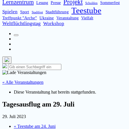
Projekt
Lernzentrum
Lesung
Presse
Sommerfest
Schulden
Teestube
Spielen
Stadtführung
Sport
Stadtfest
Treffpunkt "Arche"
Ukraine
Veranstaltung
Vielfalt
Weltflüchtlingstag
Workshop
Suchfeld
Facebook
umschalten
Instagram
Email
Such-
Suche
Suchen
Overlay
nach:
verbergen
« Alle Veranstaltungen
Diese Veranstaltung hat bereits stattgefunden.
Tagesausflug am 29. Juli
29. Juli 2023
«
Teestube am 24. Juni