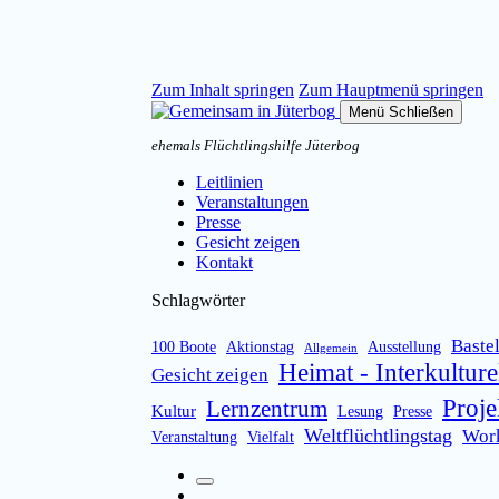
Zum Inhalt springen
Zum Hauptmenü springen
Menü
Schließen
ehemals Flüchtlingshilfe Jüterbog
Leitlinien
Veranstaltungen
Presse
Gesicht zeigen
Kontakt
Schlagwörter
Baste
100 Boote
Aktionstag
Ausstellung
Allgemein
Heimat - Interkulture
Gesicht zeigen
Proje
Lernzentrum
Kultur
Lesung
Presse
Weltflüchtlingstag
Wor
Veranstaltung
Vielfalt
Suchfeld
Facebook