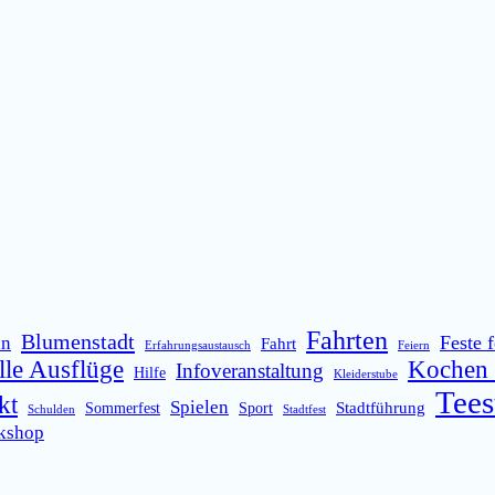
Fahrten
Blumenstadt
Feste f
ln
Fahrt
Erfahrungsaustausch
Feiern
lle Ausflüge
Kochen 
Infoveranstaltung
Hilfe
Kleiderstube
Tees
kt
Spielen
Stadtführung
Sommerfest
Sport
Schulden
Stadtfest
kshop