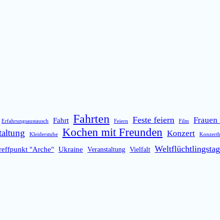
Fahrten
Feste feiern
Frauen 
Fahrt
Erfahrungsaustausch
Feiern
Film
Kochen mit Freunden
taltung
Konzert
Kleiderstube
Konzert
Weltflüchtlingstag
reffpunkt "Arche"
Ukraine
Veranstaltung
Vielfalt