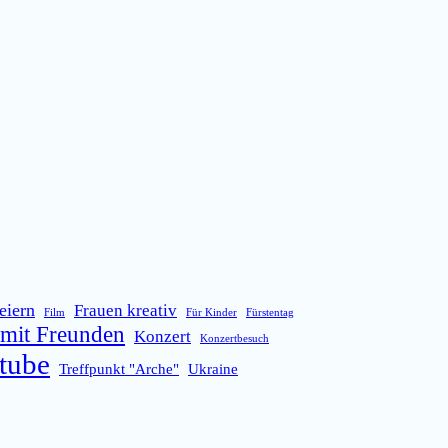
eiern
Frauen kreativ
Film
Für Kinder
Fürstentag
mit Freunden
Konzert
Konzertbesuch
tube
Treffpunkt "Arche"
Ukraine