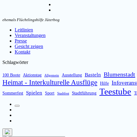
umschalten
Instagram
Email
ehemals Flüchtlingshilfe Jüterbog
Leitlinien
Veranstaltungen
Presse
Gesicht zeigen
Kontakt
Schlagwörter
Blumenstadt
Basteln
100 Boote
Aktionstag
Ausstellung
Allgemein
Heimat - Interkulturelle Ausflüge
Infoverans
Hilfe
Teestube
Spielen
Stadtführung
T
Sommerfest
Sport
Stadtfest
Suchfeld
Facebook
umschalten
Instagram
Email