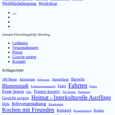
Weltflüchtlingstag
Workshop
Suchfeld
Facebook
umschalten
Instagram
Email
ehemals Flüchtlingshilfe Jüterbog
Leitlinien
Veranstaltungen
Presse
Gesicht zeigen
Kontakt
Schlagwörter
Basteln
100 Boote
Aktionstag
Ausstellung
Allgemein
Fahrten
Blumenstadt
Fahrt
Erfahrungsaustausch
Feiern
Feste feiern
Frauen kreativ
Film
Für Kinder
Fürstentag
Heimat - Interkulturelle Ausflüge
Gesicht zeigen
Infoveranstaltung
Hilfe
Kleiderstube
Kochen mit Freunden
Konzert
Kultur
Konzertbesuch