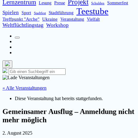
Projekt
Lernzentrum
Lesung
Presse
Sommerfest
Schulden
Teestube
Spielen
Stadtführung
Sport
Stadtfest
Treffpunkt "Arche"
Ukraine
Veranstaltung
Vielfalt
Weltflüchtlingstag
Workshop
Suchfeld
Facebook
umschalten
Instagram
Email
Such-
Suche
Suchen
Overlay
nach:
verbergen
« Alle Veranstaltungen
Diese Veranstaltung hat bereits stattgefunden.
Gemeinsamer Ausflug – Anmeldung nicht
mehr möglich
2. August 2025