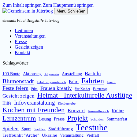
Zum Inhalt springen
Zum Hauptmenü springen
Menü
Schließen
ehemals Flüchtlingshilfe Jüterbog
Leitlinien
Veranstaltungen
Presse
Gesicht zeigen
Kontakt
Schlagwörter
Basteln
100 Boote
Aktionstag
Ausstellung
Allgemein
Fahrten
Blumenstadt
Fahrt
Erfahrungsaustausch
Feiern
Feste feiern
Frauen kreativ
Film
Für Kinder
Fürstentag
Heimat - Interkulturelle Ausflüge
Gesicht zeigen
Infoveranstaltung
Hilfe
Kleiderstube
Kochen mit Freunden
Konzert
Kultur
Konzertbesuch
Projekt
Lernzentrum
Lesung
Presse
Sommerfest
Schulden
Teestube
Spielen
Stadtführung
Sport
Stadtfest
Treffpunkt "Arche"
Ukraine
Veranstaltung
Vielfalt