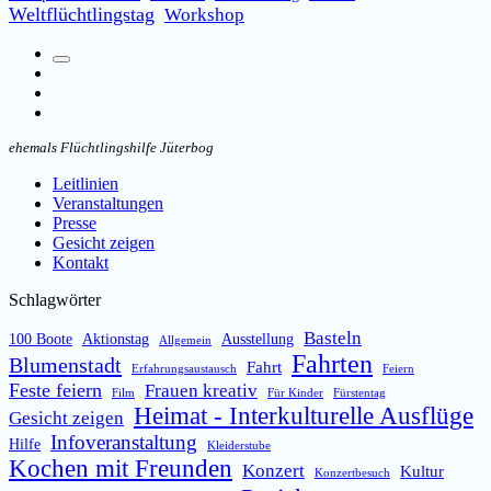
Weltflüchtlingstag
Workshop
Suchfeld
Facebook
umschalten
Instagram
Email
ehemals Flüchtlingshilfe Jüterbog
Leitlinien
Veranstaltungen
Presse
Gesicht zeigen
Kontakt
Schlagwörter
Basteln
100 Boote
Aktionstag
Ausstellung
Allgemein
Fahrten
Blumenstadt
Fahrt
Erfahrungsaustausch
Feiern
Feste feiern
Frauen kreativ
Film
Für Kinder
Fürstentag
Heimat - Interkulturelle Ausflüge
Gesicht zeigen
Infoveranstaltung
Hilfe
Kleiderstube
Kochen mit Freunden
Konzert
Kultur
Konzertbesuch