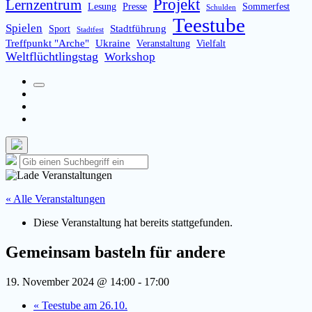
Projekt
Lernzentrum
Lesung
Presse
Sommerfest
Schulden
Teestube
Spielen
Stadtführung
Sport
Stadtfest
Treffpunkt "Arche"
Ukraine
Veranstaltung
Vielfalt
Weltflüchtlingstag
Workshop
Suchfeld
Facebook
umschalten
Instagram
Email
Such-
Suche
Suchen
Overlay
nach:
verbergen
« Alle Veranstaltungen
Diese Veranstaltung hat bereits stattgefunden.
Gemeinsam basteln für andere
19. November 2024 @ 14:00
-
17:00
«
Teestube am 26.10.