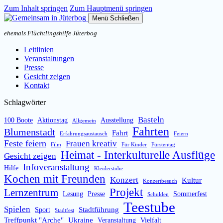
Zum Inhalt springen
Zum Hauptmenü springen
Menü
Schließen
ehemals Flüchtlingshilfe Jüterbog
Leitlinien
Veranstaltungen
Presse
Gesicht zeigen
Kontakt
Schlagwörter
Basteln
100 Boote
Aktionstag
Ausstellung
Allgemein
Fahrten
Blumenstadt
Fahrt
Erfahrungsaustausch
Feiern
Feste feiern
Frauen kreativ
Film
Für Kinder
Fürstentag
Heimat - Interkulturelle Ausflüge
Gesicht zeigen
Infoveranstaltung
Hilfe
Kleiderstube
Kochen mit Freunden
Konzert
Kultur
Konzertbesuch
Projekt
Lernzentrum
Lesung
Presse
Sommerfest
Schulden
Teestube
Spielen
Stadtführung
Sport
Stadtfest
Treffpunkt "Arche"
Ukraine
Veranstaltung
Vielfalt