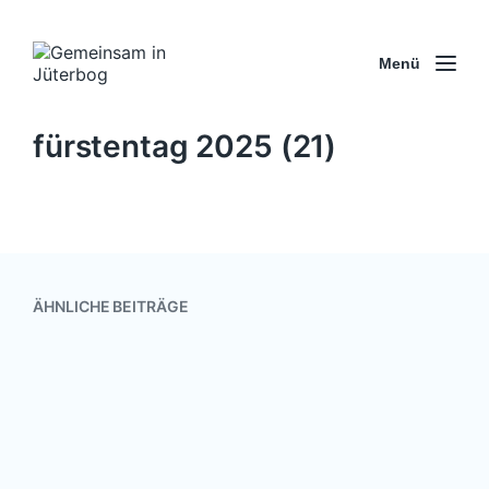
Menü
fürstentag 2025 (21)
ÄHNLICHE BEITRÄGE
Solidarität mit der Ukraine
19. Mai 2022
V
e
r