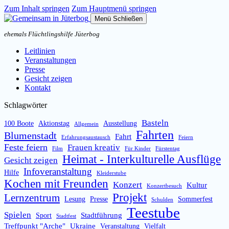
Zum Inhalt springen
Zum Hauptmenü springen
Menü
Schließen
ehemals Flüchtlingshilfe Jüterbog
Leitlinien
Veranstaltungen
Presse
Gesicht zeigen
Kontakt
Schlagwörter
Basteln
100 Boote
Aktionstag
Ausstellung
Allgemein
Fahrten
Blumenstadt
Fahrt
Erfahrungsaustausch
Feiern
Feste feiern
Frauen kreativ
Film
Für Kinder
Fürstentag
Heimat - Interkulturelle Ausflüge
Gesicht zeigen
Infoveranstaltung
Hilfe
Kleiderstube
Kochen mit Freunden
Konzert
Kultur
Konzertbesuch
Projekt
Lernzentrum
Lesung
Presse
Sommerfest
Schulden
Teestube
Spielen
Stadtführung
Sport
Stadtfest
Treffpunkt "Arche"
Ukraine
Veranstaltung
Vielfalt