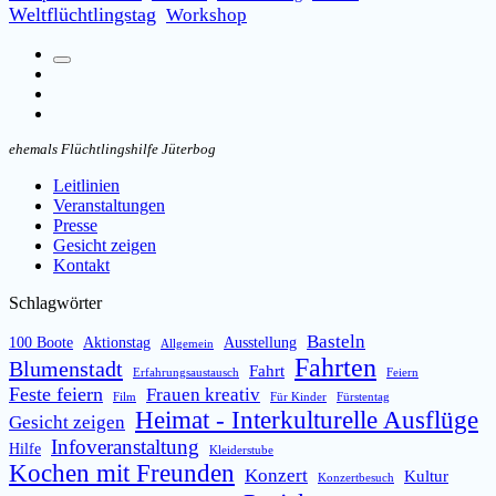
Weltflüchtlingstag
Workshop
Suchfeld
Facebook
umschalten
Instagram
Email
ehemals Flüchtlingshilfe Jüterbog
Leitlinien
Veranstaltungen
Presse
Gesicht zeigen
Kontakt
Schlagwörter
Basteln
100 Boote
Aktionstag
Ausstellung
Allgemein
Fahrten
Blumenstadt
Fahrt
Erfahrungsaustausch
Feiern
Feste feiern
Frauen kreativ
Film
Für Kinder
Fürstentag
Heimat - Interkulturelle Ausflüge
Gesicht zeigen
Infoveranstaltung
Hilfe
Kleiderstube
Kochen mit Freunden
Konzert
Kultur
Konzertbesuch