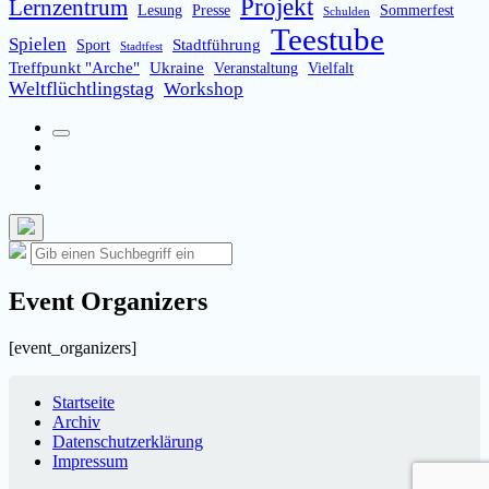
Projekt
Lernzentrum
Lesung
Presse
Sommerfest
Schulden
Teestube
Spielen
Stadtführung
Sport
Stadtfest
Treffpunkt "Arche"
Ukraine
Veranstaltung
Vielfalt
Weltflüchtlingstag
Workshop
Suchfeld
Facebook
umschalten
Instagram
Email
Such-
Suche
Suchen
Overlay
nach:
verbergen
Event Organizers
[event_organizers]
Startseite
Archiv
Datenschutzerklärung
Impressum