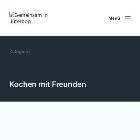
Menü
Kategorie
Kochen mit Freunden
Abschluss des Projekts „Kochen mit
Freunden“