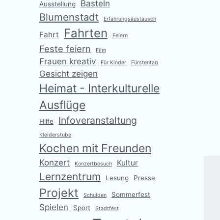
Basteln
Ausstellung
Blumenstadt
Erfahrungsaustausch
Fahrten
Fahrt
Feiern
Feste feiern
Film
Frauen kreativ
Für Kinder
Fürstentag
Gesicht zeigen
Heimat - Interkulturelle
Ausflüge
V
f
Infoveranstaltung
Hilfe
Kleiderstube
V
Kochen mit Freunden
e
r
Konzert
Kultur
Konzertbesuch
ö
Lernzentrum
Lesung
Presse
f
Projekt
f
Sommerfest
Schulden
e
Spielen
Sport
Stadtfest
n