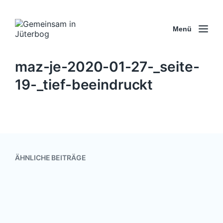
Menü
maz-je-2020-01-27-_seite-
19-_tief-beeindruckt
ÄHNLICHE BEITRÄGE
Bundesweiter Vorlesetag
10. November 2018
0
V
K