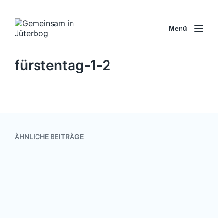
Menü
fürstentag-1-2
ÄHNLICHE BEITRÄGE
Allen ein glückliches, gesundes und
friedvolles neues Jahr!
31. Dezember 2022
V
e