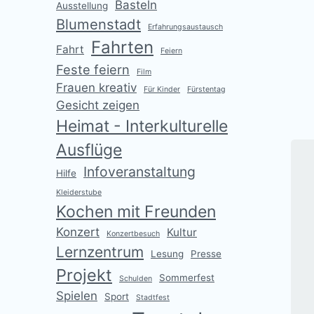
Basteln
Ausstellung
F
Blumenstadt
Erfahrungsaustausch
I
Fahrten
Fahrt
Feiern
V
Feste feiern
Film
e
Frauen kreativ
Für Kinder
Fürstentag
r
Gesicht zeigen
ö
f
Heimat - Interkulturelle
f
Ausflüge
e
n
Infoveranstaltung
Hilfe
t
Kleiderstube
l
Kochen mit Freunden
i
c
Konzert
Kultur
Konzertbesuch
h
Lernzentrum
u
Lesung
Presse
n
Projekt
Sommerfest
Schulden
g
Spielen
Sport
s
Stadtfest
d